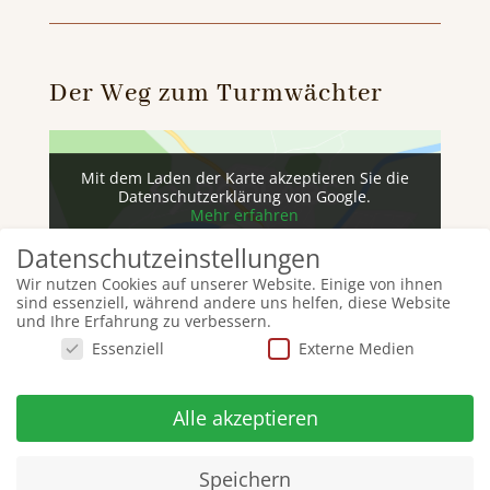
Der Weg zum Turmwächter
Mit dem Laden der Karte akzeptieren Sie die
Datenschutzerklärung von Google.
Mehr erfahren
Datenschutzeinstellungen
Karte laden
Wir nutzen Cookies auf unserer Website. Einige von ihnen
Google Maps immer entsperren
sind essenziell, während andere uns helfen, diese Website
und Ihre Erfahrung zu verbessern.
Essenziell
Externe Medien
Alle akzeptieren
Speichern