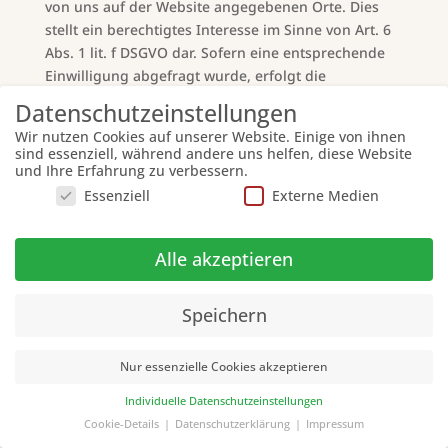
von uns auf der Website angegebenen Orte. Dies
stellt ein berechtigtes Interesse im Sinne von Art. 6
Abs. 1 lit. f DSGVO dar. Sofern eine entsprechende
Einwilligung abgefragt wurde, erfolgt die
Verarbeitung ausschließlich auf Grundlage von Art.
Datenschutzeinstellungen
6 Abs. 1 lit. a DSGVO; die Einwilligung ist jederzeit
Wir nutzen Cookies auf unserer Website. Einige von ihnen
widerrufbar.
sind essenziell, während andere uns helfen, diese Website
und Ihre Erfahrung zu verbessern.
Die Datenübertragung in die USA wird auf die
Essenziell
Externe Medien
Standardvertragsklauseln der EU-Kommission
gestützt. Details finden Sie hier:
https://privacy.google.com/businesses/gdprcontroll
Alle akzeptieren
erterms/
und
https://privacy.google.com/businesses/gdprcontroll
Speichern
erterms/sccs/
.
Mehr Informationen zum Umgang mit Nutzerdaten
Nur essenzielle Cookies akzeptieren
finden Sie in der Datenschutzerklärung von Google:
https://policies.google.com/privacy?hl=de
.
Individuelle Datenschutzeinstellungen
Cookie-Details
Datenschutzerklärung
Impressum
Google reCAPTCHA
Datenschutzeinstellungen